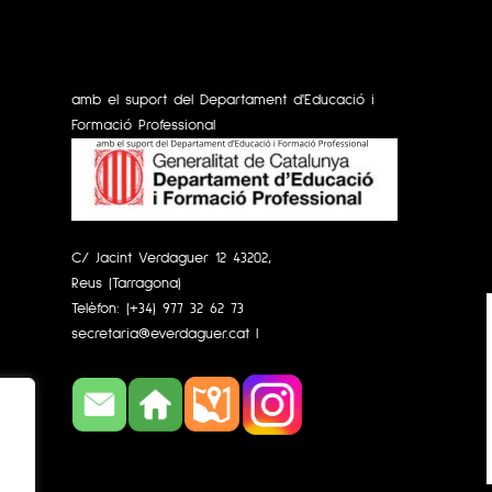
amb el suport del Departament d'Educació i
Formació Professional
C/ Jacint Verdaguer 12 43202,
Reus (Tarragona)
Telèfon:
(+34) 977 32 62 73
secretaria@everdaguer.cat
|
s