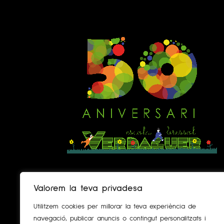
Valorem la teva privadesa
Des de 1971, més de mig segle caminant
endavant, des de les seves primeres passes... i le
Utilitzem cookies per millorar la teva experiència de
vostres :)
navegació, publicar anuncis o contingut personalitzats i