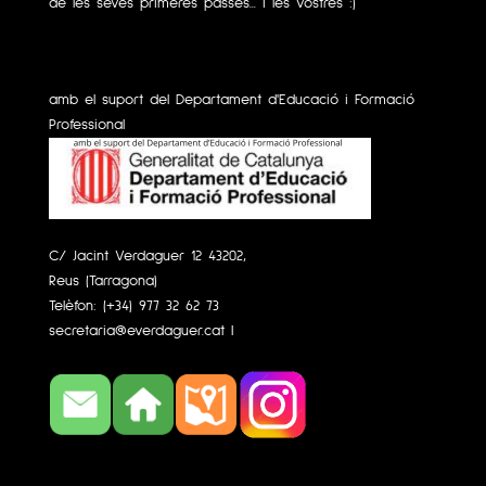
de les seves primeres passes... i les vostres :)
amb el suport del Departament d'Educació i Formació
Professional
C/ Jacint Verdaguer 12 43202,
Reus (Tarragona)
Telèfon:
(+34) 977 32 62 73
secretaria@everdaguer.cat
|