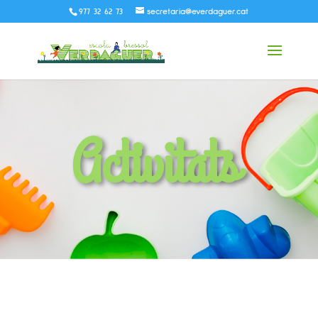
977 32 62 73
secretaria@everdaguer.cat
Activitats