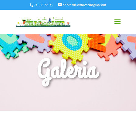
977 32 62 73
secretaria@everdaguer.cat
Galeria