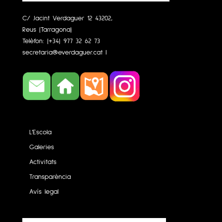
C/ Jacint Verdaguer 12 43202,
Reus (Tarragona)
Telèfon:
(+34) 977 32 62 73
secretaria@everdaguer.cat
|
L’Escola
Galeries
Activitats
Transparència
Avís legal