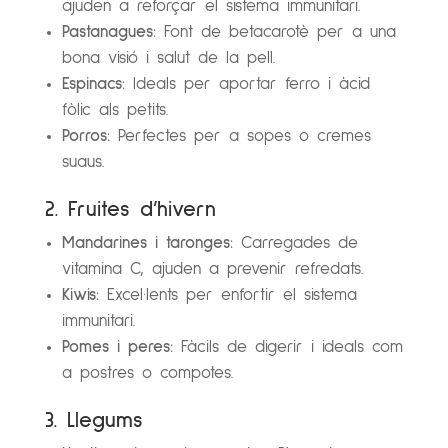
ajuden a reforçar el sistema immunitari.
Pastanagues:
Font de betacarotè per a una
bona visió i salut de la pell.
Espinacs:
Ideals per aportar ferro i àcid
fòlic als petits.
Porros:
Perfectes per a sopes o cremes
suaus.
2. Fruites d’hivern
Mandarines i taronges:
Carregades de
vitamina C, ajuden a prevenir refredats.
Kiwis:
Excel·lents per enfortir el sistema
immunitari.
Pomes i peres:
Fàcils de digerir i ideals com
a postres o compotes.
3. Llegums