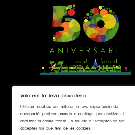
Valorem la teva privadesa
Des de 1971, més de mig segle caminant
endavant, des de les seves primeres passes... i le
Utilitzem cookies per millorar la teva experiència de
vostres :)
navegació, publicar anuncis o contingut personalitzats i
analitzar el nostre trànsit. En fer clic a "Acceptar-ho tot",
acceptes l'ús que fem de les cookies.