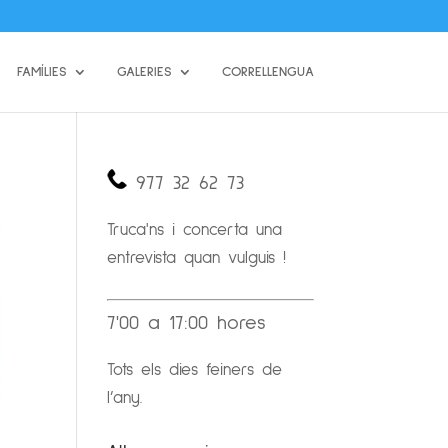
FAMÍLIES
GALERIES
CORRELLENGUA
977 32 62 73
Truca'ns i concerta una
entrevista quan vulguis !
7'00 a 17:00 hores
Tots els dies feiners de
l’any.