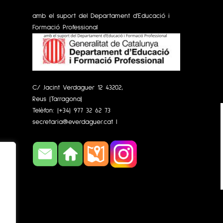
amb el suport del Departament d'Educació i
Formació Professional
C/ Jacint Verdaguer 12 43202,
Reus (Tarragona)
Telèfon:
(+34) 977 32 62 73
secretaria@everdaguer.cat
|
s