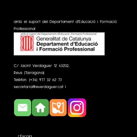
amb el suport del Departament d'Educació i Formació
Professional
C/ Jacint Verdaguer 12 43202,
Reus (Tarragona)
Telèfon:
(+34) 977 32 62 73
secretaria@everdaguer.cat
|
L’Escola