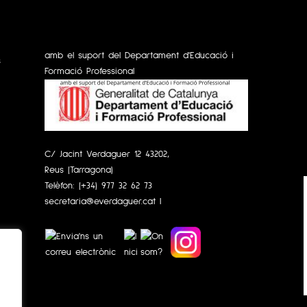
amb el suport del Departament d'Educació i
s
Formació Professional
C/ Jacint Verdaguer 12 43202,
Reus (Tarragona)
Telèfon:
(+34) 977 32 62 73
secretaria@everdaguer.cat
|