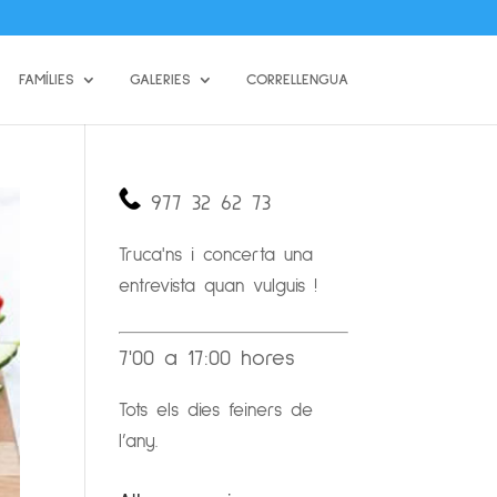
FAMÍLIES
GALERIES
CORRELLENGUA
977 32 62 73
Truca'ns i concerta una
entrevista quan vulguis !
7'00 a 17:00 hores
Tots els dies feiners de
l’any.