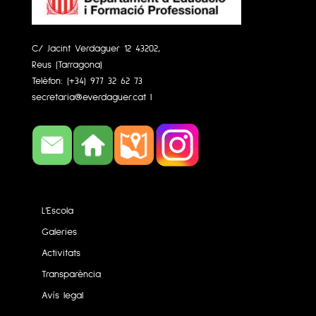
C/ Jacint Verdaguer 12 43202,
Reus (Tarragona)
Telèfon:
(+34) 977 32 62 73
secretaria@everdaguer.cat
|
L’Escola
Galeries
Activitats
Transparència
Avís legal