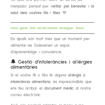
menjador pensat per
vetllar pel benestar i la
salut dels vostres fills i filles
. 💚
menú gener 2026 escola bressol verdaguer
Baixa
Els àpats són molt més que un moment per
alimentar-se. Esdevenen un espai
d’aprenentatge i convivència.
🔔
Gestió d’intoleràncies i al·lèrgies
alimentàries
Si el vostre fill o filla té alguna
al·lèrgia o
intolerància alimentària
, és imprescindible que
ens feu arribar el
document mèdic
al nostre
correu electrònic.