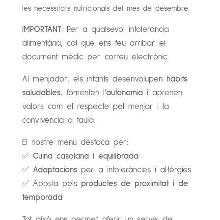
les necessitats nutricionals del mes de desembre.
IMPORTANT:
Per a qualsevol intolerància
alimentària, cal que ens feu arribar el
document mèdic per correu electrònic.
Al menjador, els infants desenvolupen
hàbits
saludables
, fomenten l’
autonomia
i aprenen
valors com el respecte pel menjar i la
convivència a taula.
El nostre menú destaca per:
✅
Cuina casolana i equilibrada
✅
Adaptacions
per a intoleràncies i al·lèrgies
✅ Aposta pels
productes de proximitat i de
temporada
Tot això ens permet oferir un servei de